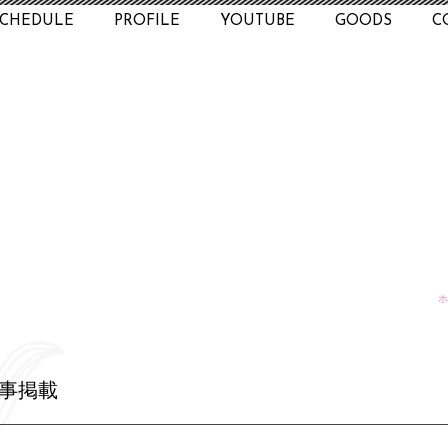
SCHEDULE
PROFILE
YOUTUBE
GOODS
C
ホ
記事掲載