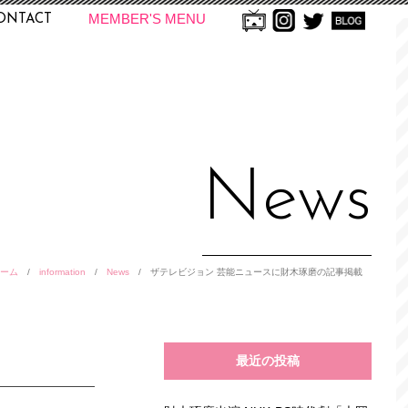
MEMBER'S MENU
ONTACT
News
ーム
/
information
/
News
/
ザテレビジョン 芸能ニュースに財木琢磨の記事掲載
最近の投稿