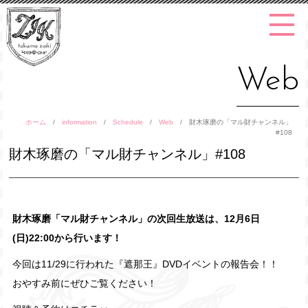
Web
ホーム
/
information
/
Schedule
/
Web
/
財木琢磨の「マル財チャンネル」
#108
財木琢磨の「マル財チャンネル」#108
財木琢磨「マル財チャンネル」の次回生放送は、12月6日
(日)22:00から行います！
今回は11/29に行われた『遮那王』DVDイベントの報告会！！
おやすみ前にぜひご覧ください！