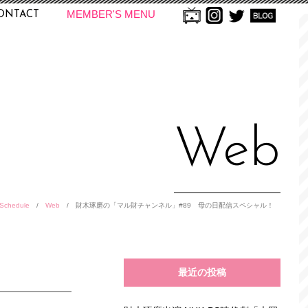
MEMBER'S MENU
ONTACT
Web
Schedule
/
Web
/
財木琢磨の「マル財チャンネル」#89 母の日配信スペシャル！
最近の投稿