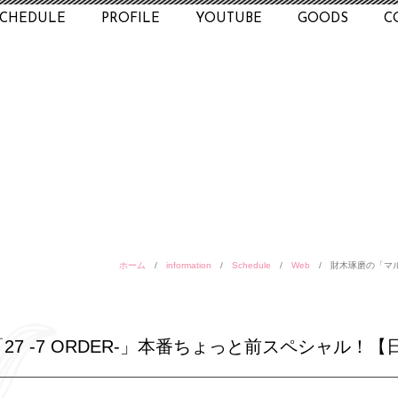
SCHEDULE
PROFILE
YOUTUBE
GOODS
C
ホーム
/
information
/
Schedule
/
Web
/
財木琢磨の「マル
7 -7 ORDER-」本番ちょっと前スペシャル！【