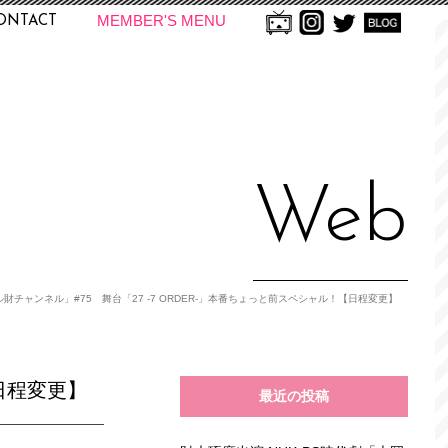
MEMBER'S MENU
ONTACT
Web
財チャンネル」#75 舞台「27 -7 ORDER-」本番ちょっと前スペシャル！【日程変更】
日程変更】
最近の投稿