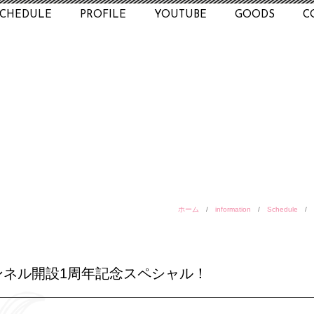
SCHEDULE
PROFILE
YOUTUBE
GOODS
C
ホーム
/
information
/
Schedule
/
ンネル開設1周年記念スペシャル！