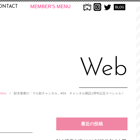
MEMBER'S MENU
ONTACT
Web
Web
/
財木琢磨の「マル財チャンネル」#34 チャンネル開設1周年記念スペシャル！
最近の投稿