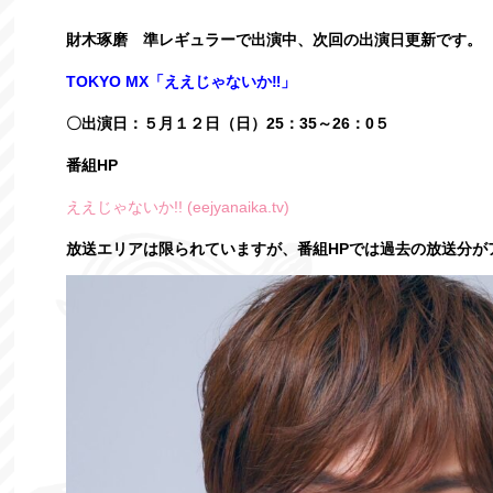
財木琢磨 準レギュラーで出演中、次回の出演日更新です。
TOKYO MX「ええじゃないか‼」
〇出演日：５月１２日（日）25：35～26：0５
番組HP
ええじゃないか!! (eejyanaika.tv)
放送エリアは限られていますが、番組HPでは過去の放送分が