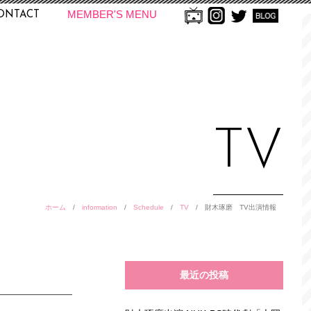
MEMBER'S MENU
ONTACT
TV
ホーム
/
information
/
Schedule
/
TV
/
財木琢磨 TV出演情報
最近の投稿