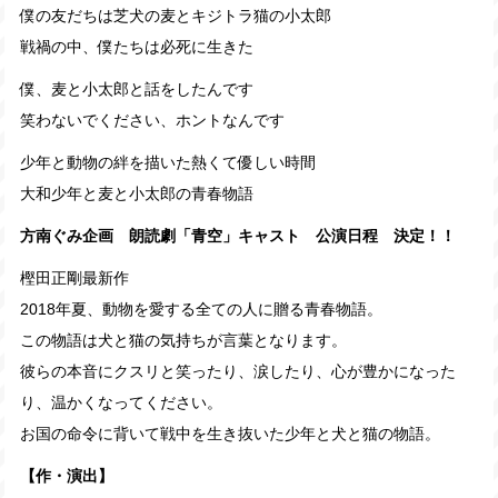
僕の友だちは芝犬の麦とキジトラ猫の小太郎
戦禍の中、僕たちは必死に生きた
僕、麦と小太郎と話をしたんです
笑わないでください、ホントなんです
少年と動物の絆を描いた熱くて優しい時間
大和少年と麦と小太郎の青春物語
方南ぐみ企画 朗読劇「青空」キャスト 公演日程 決定！！
樫田正剛最新作
2018年夏、動物を愛する全ての人に贈る青春物語。
この物語は犬と猫の気持ちが言葉となります。
彼らの本音にクスリと笑ったり、涙したり、心が豊かになった
り、温かくなってください。
お国の命令に背いて戦中を生き抜いた少年と犬と猫の物語。
【作・演出】