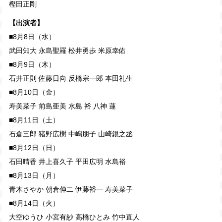
樫田正剛
【出演者】
■8月8日（水）
武田知大 永島聖羅 松井勇歩 米原幸佑
■8月9日（木）
石井正則 佐藤日向 反橋宗一郎 本田礼生
■8月10日（金）
寿美菜子 前島亜美 水島 裕 八神 蓮
■8月11日（土）
石倉三郎 猪野広樹 中嶋朋子 山崎銀之丞
■8月12日（日）
石田晴香 井上喜久子 平田広明 水島裕
■8月13日（月）
青木さやか 朝倉伸二 伊藤裕一 寿美菜子
■8月14日（火）
大空ゆうひ 小宮有紗 高橋ひとみ 竹中直人