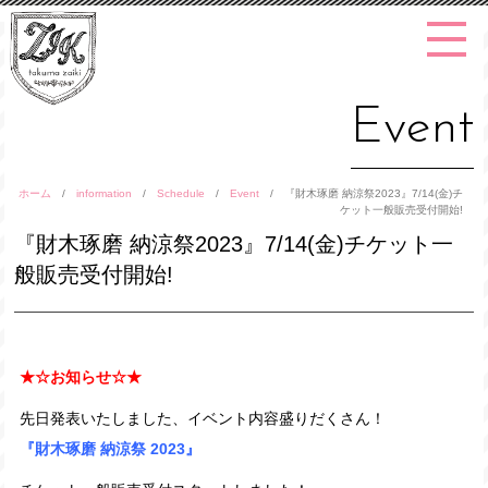
Event
ホーム
/
information
/
Schedule
/
Event
/
『財木琢磨 納涼祭2023』7/14(金)チ
ケット一般販売受付開始!
『財木琢磨 納涼祭2023』7/14(金)チケット一
般販売受付開始!
★☆お知らせ☆★
先日発表いたしました、イベント内容盛りだくさん！
『財木琢磨 納涼祭 2023』