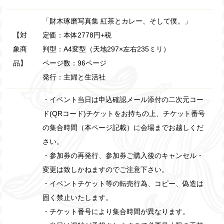
「財木琢磨写真集 紅茶とカレー、そして僕。」
【対
定価：本体2778円+税
象商
判型：A4変型（天地297×左右235ミリ）
品】
ページ数：96ページ
発行：主婦と生活社
・イベント当日は申込確認メール添付の二次元コー
ド(QRコード)チケットをお持ちの上、チケット番号
の集合時間（本ページ記載）に会場までお越しくだ
さい。
・参加券の再発行、参加券ご購入後のキャンセル・
変更は致しかねますのでご注意下さい。
・イベントチケット等の転売行為、コピー、偽造は
固く禁止いたします。
・チケット番号により集合時間が異なります。