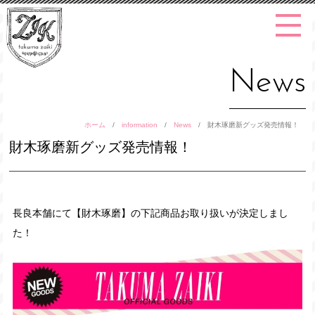
News
ホーム
/
information
/
News
/
財木琢磨新グッズ発売情報！
財木琢磨新グッズ発売情報！
長良本舗にて【財木琢磨】の下記商品お取り扱いが決定しまし
た！