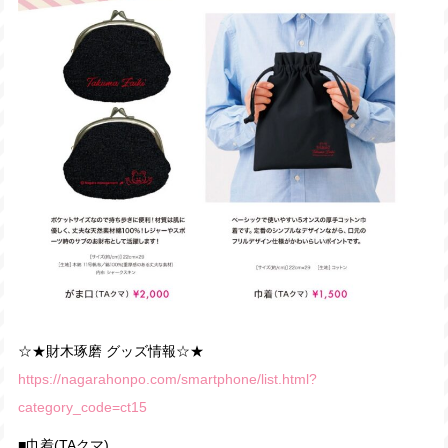
☆★財木琢磨 グッズ情報☆★
https://nagarahonpo.com/smartphone/list.html?
category_code=ct15
■巾着(TAクマ)