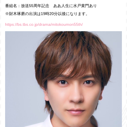
番組名：放送55周年記念 ああ人生に水戸黄門あり
※財木琢磨の出演は19時20分以後になります。
https://bs.tbs.co.jp/drama/mitokoumon55th/