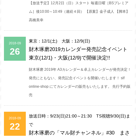
【放送予定】12月2日（日）スタート 毎週日曜［BSプレミア
ム］後10:00～10:49（連続４回） 【原案】金子成人 【脚本】
高橋美幸
東京：12/1(土) 大阪：12/9(日)
2018-09
26
財木琢磨2019カレンダー発売記念イベント
東京(12/1)・大阪(12/9)で開催決定!!
財木琢磨 2019年 A3カレンダー＆卓上カレンダーが発売決定！
発売にともない、発売記念イベントを開催いたします！ slf
online-shop にてカレンダーの販売もいたします。 先行予約販
売
放送日時：9/23(日)21:00～21:30 TS視聴9/30(日)ま
2018-09
22
で
財木琢磨の「マル財チャンネル」#30 まさ