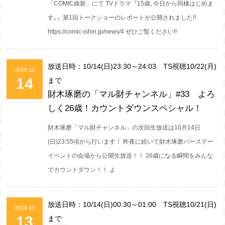
「COMIC維新」にて TVドラマ『15歳､今日から同棲はじめま
す｡』第1回トークショーのレポートが公開されました!!
https://comic-ishin.jp/news/4 ぜひご覧ください!!
放送日時：10/14(日)23:30～24:03 TS視聴10/22(月)
2018-10
14
まで
財木琢磨の「マル財チャンネル」#33 よろ
しく26歳！カウントダウンスペシャル！
財木琢磨「マル財チャンネル」の次回生放送は10月14日
(日)23:55頃から行います！ 昨夜に続いて財木琢磨バースデー
イベントの会場から公開生放送！！ 26歳になる瞬間をみんな
でカウントダウン！！ よ
放送日時：10/14(日)00:30～01:00 TS視聴10/21(日)
2018-10
13
まで