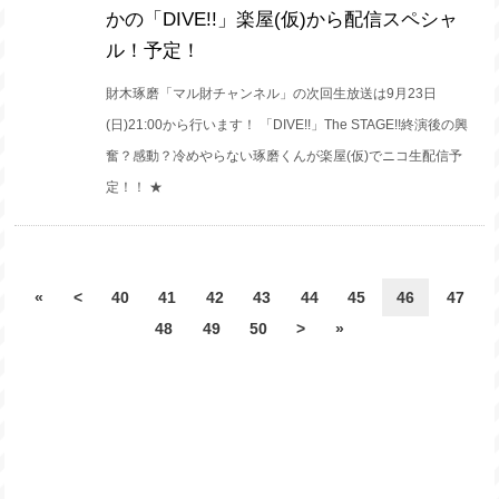
かの「DIVE!!」楽屋(仮)から配信スペシャ
ル！予定！
財木琢磨「マル財チャンネル」の次回生放送は9月23日
(日)21:00から行います！ 「DIVE!!」The STAGE!!終演後の興
奮？感動？冷めやらない琢磨くんが楽屋(仮)でニコ生配信予
定！！ ★
«
<
40
41
42
43
44
45
46
47
48
49
50
>
»