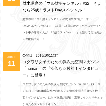
財木琢磨の「マル財チャンネル」#32 さよ
なら25歳！ラストDayスペシャル！
財木琢磨「マル財チャンネル」の次回生放送は10月13日
(土)24:30から行います！ 13日～15日にかけてバースデーイベ
ント中の琢磨くんが「25歳ラストDay！！」と題して宿泊先か
ら生配信予定！！
公開日：2018/10/11(木)
2018-10
11
コダワリ女子のための異次元空間マガジン
「numan」の『沼落ち５秒前！インタビュ
ー』に登場！
コダワリ女子のための異次元空間マガジン『numan』(ヌーマ
ン)にて、numan編集部がお送りする連載企画『沼落ち５秒
前！インタビュー』に財木琢磨が登場！ 直筆サイン入りチェキ
が当たるプレゼントキャン