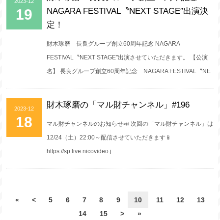
2023-12
19
NAGARA FESTIVAL〝NEXT STAGE″出演決
定！
財木琢磨 長良グループ創立60周年記念 NAGARA
FESTIVAL〝NEXT STAGE″出演させていただきます。 【公演
名】 長良グループ創立60周年記念 NAGARA FESTIVAL〝NE
財木琢磨の「マル財チャンネル」#196
2023-12
18
マル財チャンネルのお知らせ📣 次回の「マル財チャンネル」は
12/24（土）22:00～配信させていただきます📱
https://sp.live.nicovideo.j
«
<
5
6
7
8
9
10
11
12
13
14
15
>
»