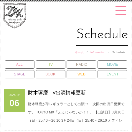
Schedule
ホーム
/
information
/
Schedule
ALL
TV
RADIO
MOVIE
STAGE
BOOK
WEB
EVENT
財木琢磨 TV出演情報更新
2024-03
06
財木琢磨が準レギュラーとして出演中、 次回の出演日更新で
す。 TOKYO MX「ええじゃないか！！」 【出演日】3月10日
（日）25:40～26:10 3月24日（日）25:40～26:10 オフィシ